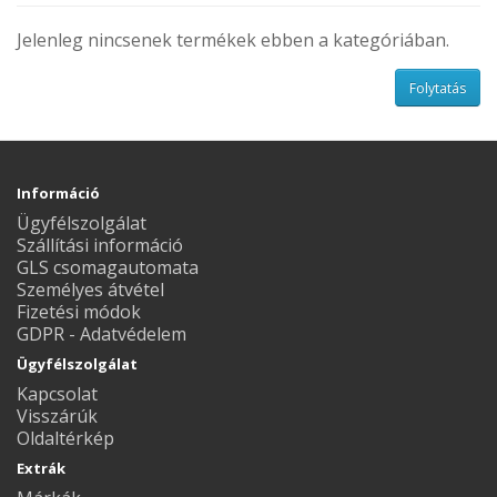
Jelenleg nincsenek termékek ebben a kategóriában.
Folytatás
Információ
Ügyfélszolgálat
Szállítási információ
GLS csomagautomata
Személyes átvétel
Fizetési módok
GDPR - Adatvédelem
Ügyfélszolgálat
Kapcsolat
Visszárúk
Oldaltérkép
Extrák