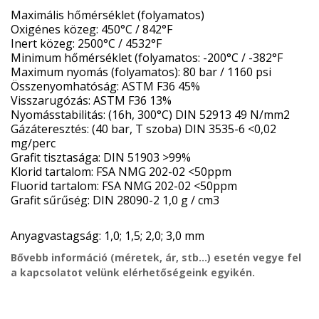
Maximális hőmérséklet (folyamatos)
Oxigénes közeg: 450°C / 842°F
Inert közeg: 2500°C / 4532°F
Minimum hőmérséklet (folyamatos: -200°C / -382°F
Maximum nyomás (folyamatos): 80 bar / 1160 psi
Összenyomhatóság: ASTM F36 45%
Visszarugózás: ASTM F36 13%
Nyomásstabilitás: (16h, 300°C) DIN 52913 49 N/mm2
Gázáteresztés: (40 bar, T szoba) DIN 3535-6 <0,02
mg/perc
Grafit tisztasága: DIN 51903 >99%
Klorid tartalom: FSA NMG 202-02 <50ppm
Fluorid tartalom: FSA NMG 202-02 <50ppm
Grafit sűrűség: DIN 28090-2 1,0 g / cm3
Anyagvastagság: 1,0; 1,5; 2,0; 3,0 mm
Bővebb információ (méretek, ár, stb...) esetén vegye fel
a kapcsolatot velünk elérhetőségeink egyikén.