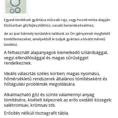
Egyedi tömítések gyártása műszaki rajz, vagy hozott minta alapján
.
E
lsősorban gőzfejlesztőkh
ö
z, vasaló berendezésekhez
,
de az
ipar bármely területére találunk az Ön igényeinek megfelelő
tömítőlemezeket, amelyekből le tudjuk gyártani a kívánt méretű
tömítést.
A felhasznált alapanyagok kiemelkedő szilárdsággal,
vegyi ellenállósággal és magas sűrűséggel
rendelkeznek.
Ideális választás széles körben; magas nyomású,
hőmérsékletű rendszerek általános tömítéseként és
hőtágulási problémák megoldására.
Alkalmazható gőz és szinte valamennyi anyag
tömítésére, kivételt képeznek az erős oxidáló közegek:
salétromsav, krómsav stb.
Erősítés nélküli tisztagrafit tábla.