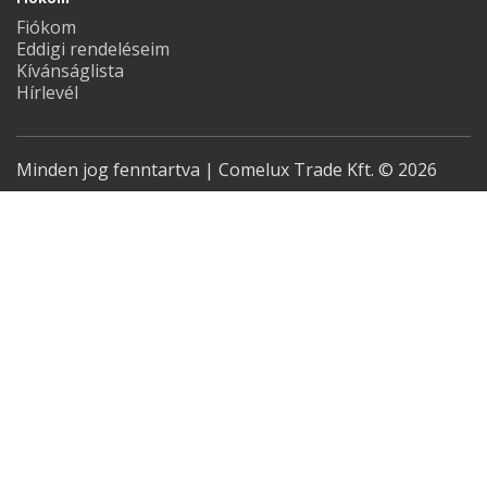
Fiókom
Eddigi rendeléseim
Kívánságlista
Hírlevél
Minden jog fenntartva | Comelux Trade Kft. © 2026