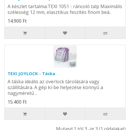
A készlet tartalma:TEXI 1051 - ráncoló talp Maximális
szélesség 12 mm, elasztikus feszítés finom beá..
14.900 Ft
TEXI JOYLOCK - Táska
A táska ideális az overlock tárolására vagy
szállítására. A gép ki-be helyezése könnyű a
nagyméretű ..
15.400 Ft
Mutasd 1 tól 3 -ig 3 (1 oldalakat)