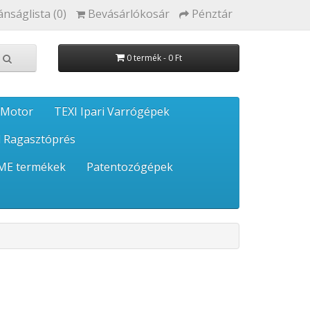
ánságlista (0)
Bevásárlókosár
Pénztár
0 termék - 0 Ft
 Motor
TEXI Ipari Varrógépek
 Ragasztóprés
ME termékek
Patentozógépek