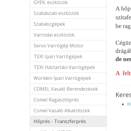
GYEK. eszközök
A hőpr
Szabászati eszközök
szitaf
Szabászgépek
be rag
Varrodai eszközök
Cégünk
Servo Varrógép Motor
drágá
TEXI Ipari Varrógépek
de ne
TEXI Háztartási Varrógépek
A felt
Worlden Ipari Varrógépek
COMEL Vasaló Berendezések
Keres
Comel Ragasztóprés
H
Comel Vasaló Alkatrészek
Hőprés - Transzferprés