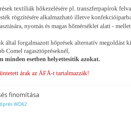
ések textíliák hőkezelésére pl. transzferpapírok felv
esték rögzítésére alkalmazható illetve konfekcióiparb
asztására, nyomás és magas hőmérséklet alatt - mellet
 által forgalmazott hőprések alternatív megoldást k
bb Comel ragasztópréseknél,
m minden esetben helyettesítik azokat.
üntetett árak az ÁFÁ-t tartalmazzák!
és finomítása
őprés WD62