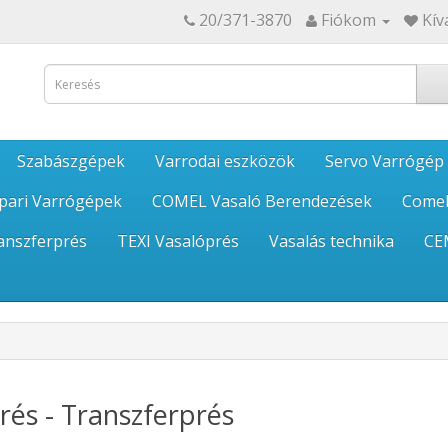
20/371-3870
Fiókom
Kív
Szabászgépek
Varrodai eszközök
Servo Varrógép
pari Varrógépek
COMEL Vasaló Berendezések
Comel
anszferprés
TEXI Vasalóprés
Vasalás technika
CE
és - Transzferprés