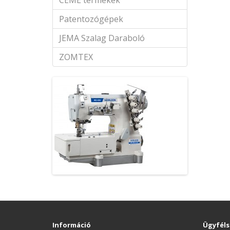
CEME termékek
Patentozógépek
JEMA Szalag Daraboló
ZOMTEX
Információ
Ügyféls