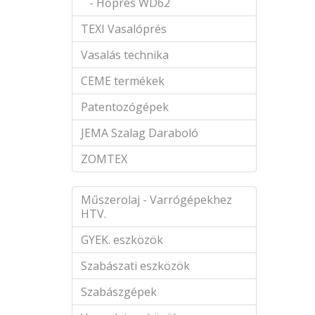
- Hőprés WD62
TEXI Vasalóprés
Vasalás technika
CEME termékek
Patentozógépek
JEMA Szalag Daraboló
ZOMTEX
Műszerolaj - Varrógépekhez
HTV.
GYEK. eszközök
Szabászati eszközök
Szabászgépek