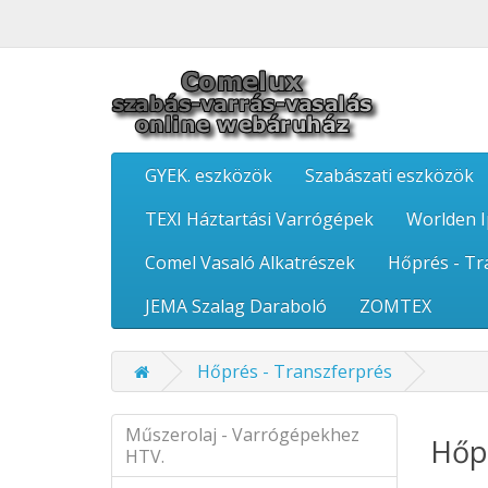
GYEK. eszközök
Szabászati eszközök
TEXI Háztartási Varrógépek
Worlden I
Comel Vasaló Alkatrészek
Hőprés - Tr
JEMA Szalag Daraboló
ZOMTEX
Hőprés - Transzferprés
Műszerolaj - Varrógépekhez
Hőpr
HTV.