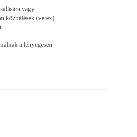
asalására vagy
an közbélések (vetex)
t.
ínálnak a lényegesen