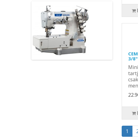
CEM
3/8
Min
tart
csak
menn
22.9
1