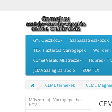
GYEK. eszközök
Szabászati eszközök
TEXI Háztartási Varrógépek
Worlden I
Comel Vasaló Alkatrészek
Hőprés - Tr
JEMA Szalag Daraboló
ZOMTEX
CEME termékek
CEME Mágnes
Műszerolaj - Varrógépekhez
CEM
HTV.