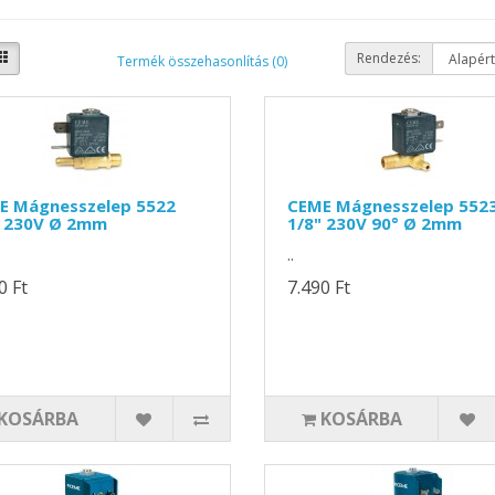
Rendezés:
Termék összehasonlítás (0)
E Mágnesszelep 5522
CEME Mágnesszelep 552
" 230V Ø 2mm
1/8" 230V 90° Ø 2mm
..
0 Ft
7.490 Ft
KOSÁRBA
KOSÁRBA