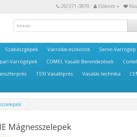
20/371-3870
Fiókom
Kív
Szabászgépek
Varrodai eszközök
Servo Varrógép
pari Varrógépek
COMEL Vasaló Berendezések
Comel
anszferprés
TEXI Vasalóprés
Vasalás technika
CE
szelepek
E Mágnesszelepek