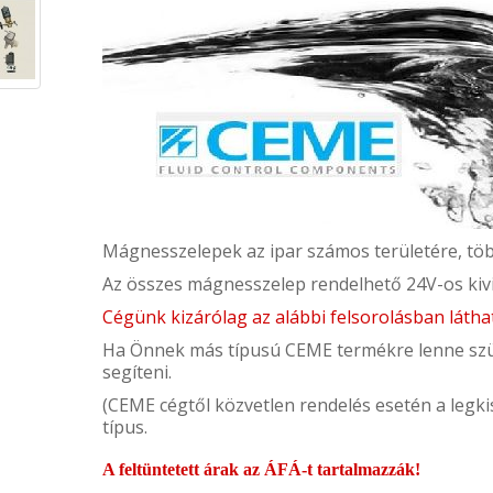
Mágnesszelepek az ipar számos területére, tö
Az összes mágnesszelep rendelhető 24V-os kivi
Cégünk kizárólag az alábbi felsorolásban lát
Ha Önnek más típusú CEME termékre lenne sz
segíteni.
(CEME cégtől közvetlen rendelés esetén a legk
típus.
A feltüntetett árak az ÁFÁ-t tartalmazzák!