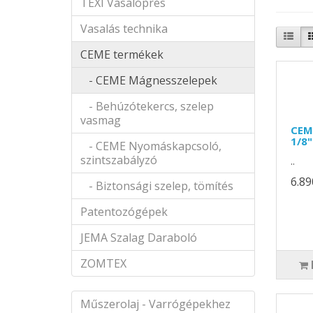
TEXI Vasalóprés
Vasalás technika
CEME termékek
- CEME Mágnesszelepek
- Behúzótekercs, szelep
vasmag
CEM
1/8
- CEME Nyomáskapcsoló,
szintszabályzó
..
6.89
- Biztonsági szelep, tömítés
Patentozógépek
JEMA Szalag Daraboló
ZOMTEX
Műszerolaj - Varrógépekhez