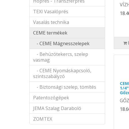
Hőprés - Transzferprés
VÍZH
TEXI Vasalóprés
18.4
Vasalás technika
CEME termékek
- CEME Mágnesszelepek
- Behúzótekercs, szelep
vasmag
- CEME Nyomáskapcsoló,
szintszabályzó
CEM
- Biztonsági szelep, tömítés
1/4
Gőz
Patentozógépek
GŐZR
JEMA Szalag Daraboló
18.6
ZOMTEX