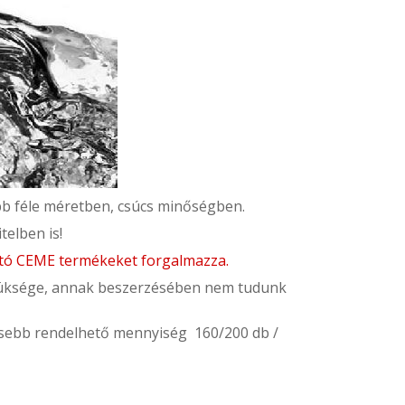
bb féle méretben, csúcs minőségben.
telben is!
ható CEME termékeket forgalmazza.
üksége, annak beszerzésében nem tudunk
isebb rendelhető mennyiség 160/200 db /