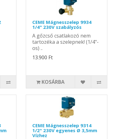
2
CEME Mágnesszelep 9934
1/4" 230V szabályzós
A gőzcső csatlakozó nem
tartozéka a szelepnek! (1/4"-
os) ..
13.900 Ft
KOSÁRBA
3
CEME Mágnesszelep 9314
5mm
1/2" 230V egyenes Ø 3,5mm
Vízhez