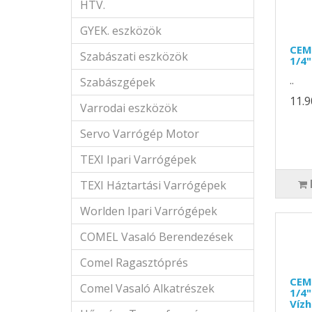
HTV.
GYEK. eszközök
CEM
Szabászati eszközök
1/4
..
Szabászgépek
11.9
Varrodai eszközök
Servo Varrógép Motor
TEXI Ipari Varrógépek
TEXI Háztartási Varrógépek
Worlden Ipari Varrógépek
COMEL Vasaló Berendezések
Comel Ragasztóprés
CEM
Comel Vasaló Alkatrészek
1/4
Vízh