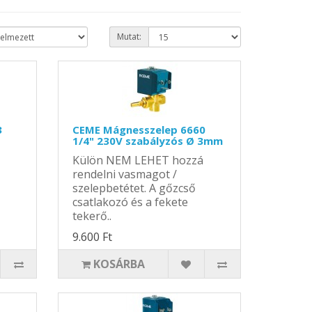
Mutat:
3
CEME Mágnesszelep 6660
1/4" 230V szabályzós Ø 3mm
Külön NEM LEHET hozzá
rendelni vasmagot /
szelepbetétet. A gőzcső
csatlakozó és a fekete
tekerő..
9.600 Ft
KOSÁRBA