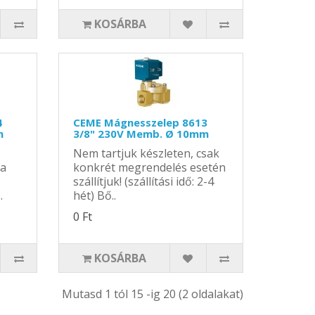
KOSÁRBA
4
CEME Mágnesszelep 8613
m
3/8" 230V Memb. Ø 10mm
Nem tartjuk készleten, csak
ba
konkrét megrendelés esetén
szállítjuk! (szállítási idő: 2-4
.
hét) Bő..
0 Ft
KOSÁRBA
Mutasd 1 tól 15 -ig 20 (2 oldalakat)