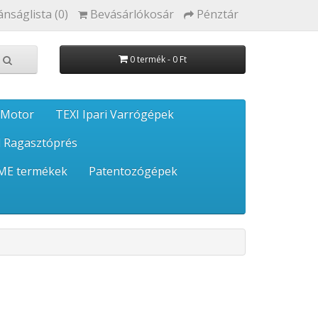
ánságlista (0)
Bevásárlókosár
Pénztár
0 termék - 0 Ft
 Motor
TEXI Ipari Varrógépek
 Ragasztóprés
ME termékek
Patentozógépek