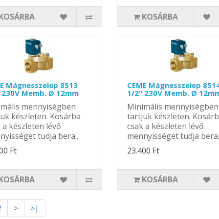
KOSÁRBA
KOSÁRBA
E Mágnesszelep 8513
CEME Mágnesszelep 851
" 230V Memb. Ø 12mm
1/2" 230V Memb. Ø 12m
imális mennyiségben
Minimális mennyiségben
juk készleten. Kosárba
tartjuk készleten. Kosár
 a készleten lévő
csak a készleten lévő
yisséget tudja bera..
mennyisséget tudja bera.
00 Ft
23.400 Ft
KOSÁRBA
KOSÁRBA
2
>
>|