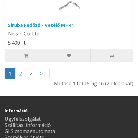
Siruba Fedőző - Vetélő MH41
Nissin Co. Ltd. ..
5.400 Ft
1
2
>
>|
Mutasd 1 tól 15 -ig 16 (2 oldalakat)
Információ
Ügyfélszolgálat
Szállítási információ
GLS csomagautomata
Személyes átvétel